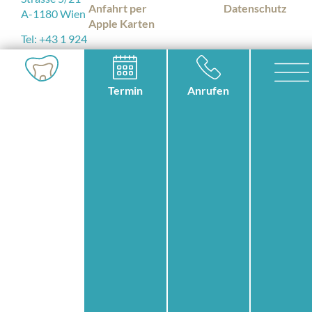
Anfahrt per
Datenschutz
A-1180 Wien
Apple Karten
Tel: +43 1 924
53 05
E-Mail:
office@mundgerecht.at
Termin
Anrufen
© MUNDGERECHT
DESIGN:
STUDIO KERSCHBAUM